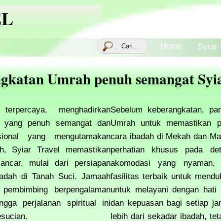
EL
Home
Syiar
gkatan Umrah penuh semangat Syia
 terpercaya, menghadirkan
Sebelum keberangkatan, pa
h yang penuh semangat dan
Umrah untuk memastikan p
sional yang mengutamakan
cara ibadah di Mekah dan Ma
, Syiar Travel memastikan
perhatian khusus pada deta
lancar, mulai dari persiapan
akomodasi yang nyaman, 
badah di Tanah Suci. Jamaah
fasilitas terbaik untuk mend
 pembimbing berpengalaman
untuk melayani dengan hat
ga perjalanan spiritual ini
dan kepuasan bagi setiap j
sucian.
lebih dari sekadar ibadah, te