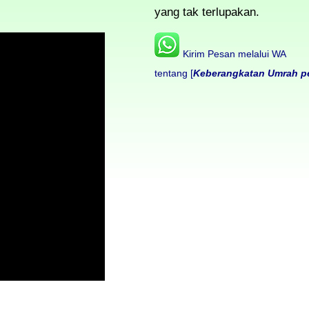
yang tak terlupakan.
Kirim Pesan melalui WA
tentang [
Keberangkatan Umrah pe