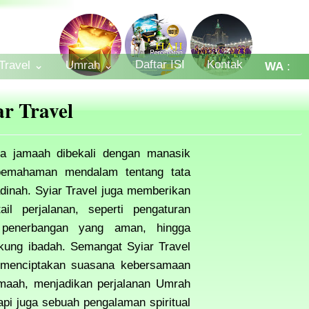
Daftar ISI
Kontak
-Travel ⌄
Umrah ⌄
WA
:
0812
4582
r Travel
4196
ra jamaah dibekali dengan manasik
emahaman mendalam tentang tata
dinah. Syiar Travel juga memberikan
il perjalanan, seperti pengaturan
penerbangan yang aman, hingga
ukung ibadah. Semangat Syiar Travel
i menciptakan suasana kebersamaan
amaah, menjadikan perjalanan Umrah
tapi juga sebuah pengalaman spiritual